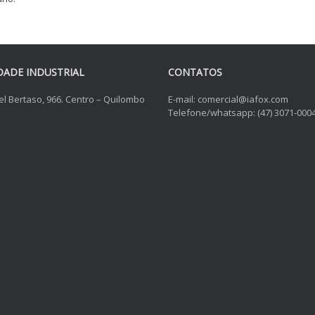
DADE INDUSTRIAL
CONTATOS
el Bertaso, 966. Centro – Quilombo
E-mail: comercial@iafox.com
Telefone/whatsapp: (47) 3071-000