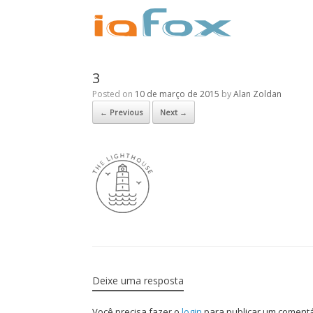
3
Posted on
10 de março de 2015
by
Alan Zoldan
← Previous
Next →
Deixe uma resposta
Você precisa fazer o
login
para publicar um comentá