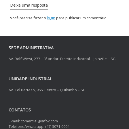
Deixe uma resposta
Você precisa fazer o
login
para publicar um comentário.
SEDE ADMINISTRATIVA
Av. Rolf Wiest, 277 – 3º andar. Distrito Industrial – Joinville – SC.
UNIDADE INDUSTRIAL
Av. Cel Bertaso, 966. Centro – Quilombo – SC.
CONTATOS
E-mail: comercial@iafox.com
Telefone/whatsapp: (47) 3071-0004