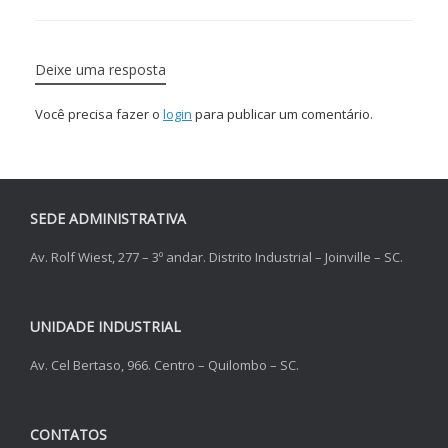
Deixe uma resposta
Você precisa fazer o
login
para publicar um comentário.
SEDE ADMINISTRATIVA
Av. Rolf Wiest, 277 – 3º andar. Distrito Industrial – Joinville – SC.
UNIDADE INDUSTRIAL
Av. Cel Bertaso, 966. Centro – Quilombo – SC.
CONTATOS