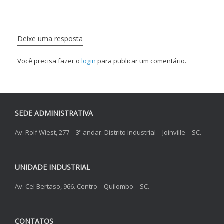
Deixe uma resposta
Você precisa fazer o
login
para publicar um comentário.
SEDE ADMINISTRATIVA
Av. Rolf Wiest, 277 – 3º andar. Distrito Industrial – Joinville – SC.
UNIDADE INDUSTRIAL
Av. Cel Bertaso, 966. Centro – Quilombo – SC.
CONTATOS