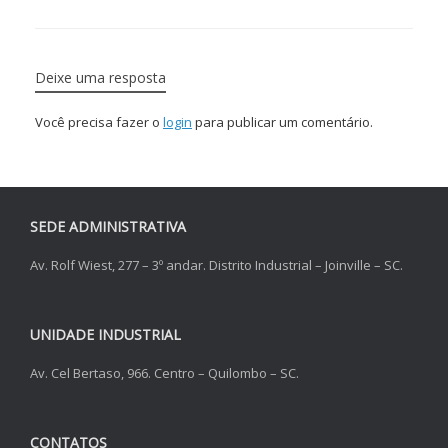
Deixe uma resposta
Você precisa fazer o
login
para publicar um comentário.
SEDE ADMINISTRATIVA
Av. Rolf Wiest, 277 – 3º andar. Distrito Industrial – Joinville – SC.
UNIDADE INDUSTRIAL
Av. Cel Bertaso, 966. Centro – Quilombo – SC.
CONTATOS